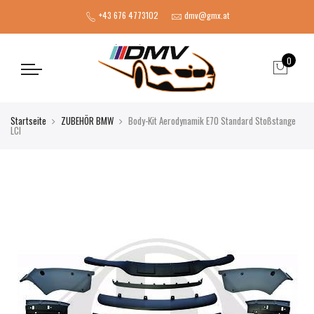
+43 676 4773102
dmv@gmx.at
0
Startseite
ZUBEHÖR BMW
Body-Kit Aerodynamik E70 Standard Stoßstange
LCI