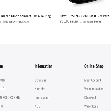
Nieren Glanz Schwarz Limo/Touring
BMW E92/E93 Niere Glanz Schwarz
€
65.00
kl. MwSt. zzgl. Versandkosten
inkl. MwSt. zzgl. Versandkosten
en
Infomation
Online Shop
BMW
Über uns
Mein Account
AUDI
Kontakt
Versandkosten
MERCEDES BENZ
Impressum
Checkout
VW
AGB
Warenkorb