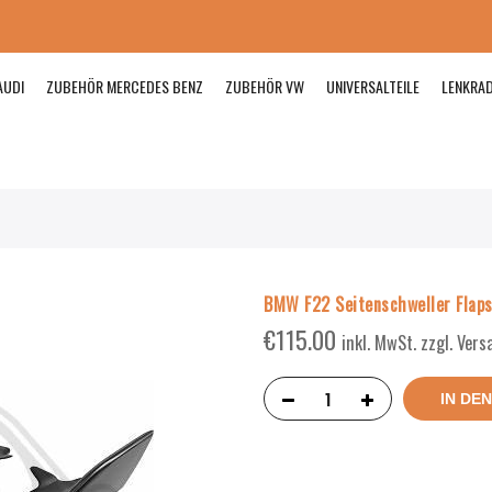
AUDI
ZUBEHÖR MERCEDES BENZ
ZUBEHÖR VW
UNIVERSALTEILE
LENKRA
BMW F22 Seitenschweller Flaps
€
115.00
inkl. MwSt. zzgl. Ver
IN DE