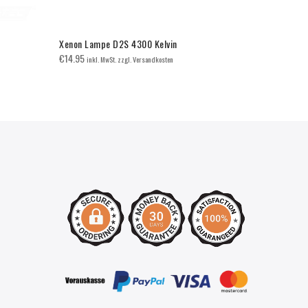
Xenon Lampe D2S 4300 Kelvin
BMW E92/E9
Doppelsteg
€
14.95
inkl. MwSt. zzgl. Versandkosten
€
65.00
inkl. 