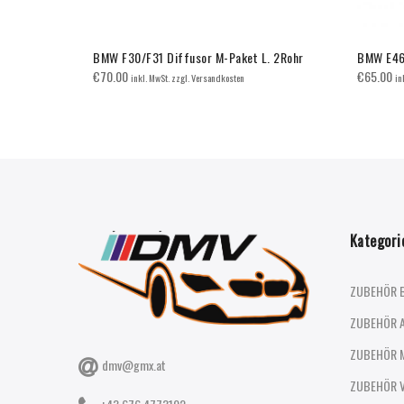
BMW F30/F31 Diffusor M-Paket L. 2Rohr
BMW E46 
€
70.00
€
65.00
inkl. MwSt. zzgl. Versandkosten
in
Kategori
ZUBEHÖR 
ZUBEHÖR 
ZUBEHÖR 
dmv@gmx.at
ZUBEHÖR 