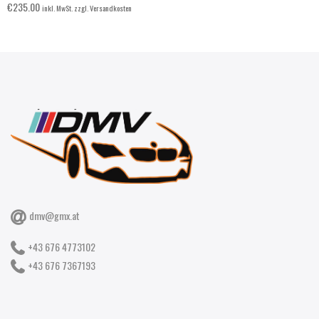
€
235.00
inkl. MwSt. zzgl. Versandkosten
dmv@gmx.at
+43 676 4773102
+43 676 7367193