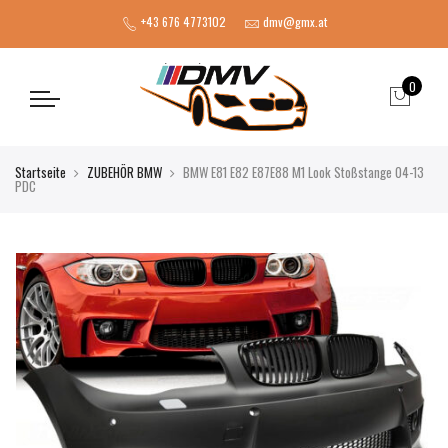
+43 676 4773102
dmv@gmx.at
0
Startseite
ZUBEHÖR BMW
BMW E81 E82 E87E88 M1 Look Stoßstange 04-13
PDC