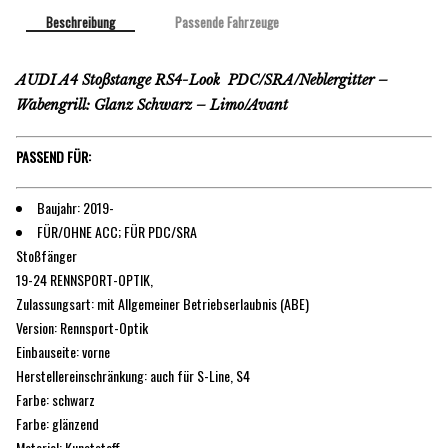
Beschreibung
Passende Fahrzeuge
AUDI A4 Stoßstange RS4-Look PDC/SRA/Neblergitter –
Wabengrill: Glanz Schwarz – Limo/Avant
PASSEND FÜR:
Baujahr: 2019-
FÜR/OHNE ACC; FÜR PDC/SRA
Stoßfänger
19-24 RENNSPORT-OPTIK,
Zulassungsart: mit Allgemeiner Betriebserlaubnis (ABE)
Version: Rennsport-Optik
Einbauseite: vorne
Herstellereinschränkung: auch für S-Line, S4
Farbe: schwarz
Farbe: glänzend
Material: Kunststoff