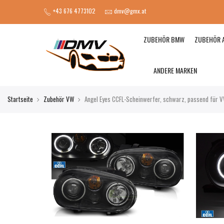
+43 676 4773102
dmv@gmx.at
ZUBEHÖR BMW
ZUBEHÖR 
ANDERE MARKEN
Startseite
Zubehör VW
Angel Eyes CCFL-Scheinwerfer, schwarz, passend für V