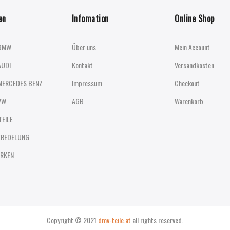
en
Infomation
Online Shop
BMW
Über uns
Mein Account
AUDI
Kontakt
Versandkosten
MERCEDES BENZ
Impressum
Checkout
VW
AGB
Warenkorb
TEILE
EREDELUNG
RKEN
Copyright © 2021
dmv-teile.at
all rights reserved.