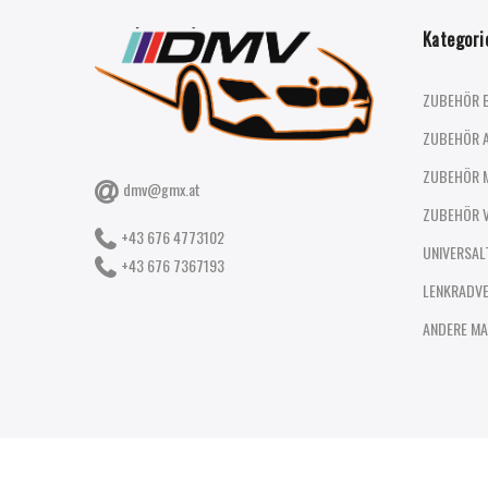
Kategori
ZUBEHÖR 
ZUBEHÖR 
ZUBEHÖR 
dmv@gmx.at
ZUBEHÖR 
+43 676 4773102
UNIVERSAL
+43 676 7367193
LENKRADV
ANDERE MA