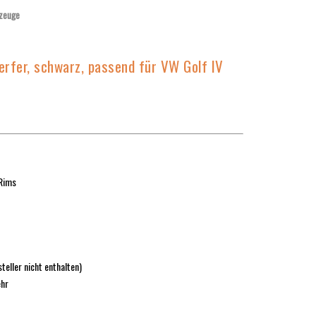
zeuge
rfer, schwarz, passend für VW Golf IV
-Rims
steller nicht enthalten)
ehr