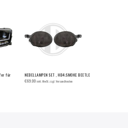
fer für
NEBELLAMPEN SET , HB4;SMOKE BEETLE
VW Golf 6 
€
69.00
€
360.00
inkl. MwSt. zzgl. Versandkosten
inkl