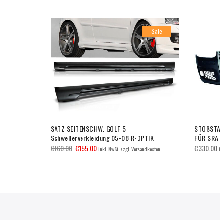
Sale
iterung
SATZ SEITENSCHW. GOLF 5
STOßSTA
Zentrierung
Schwellerverkleidung 05-08 R-OPTIK
FÜR SRA
€
160.00
€
155.00
€
330.00
inkl. MwSt. zzgl. Versandkosten