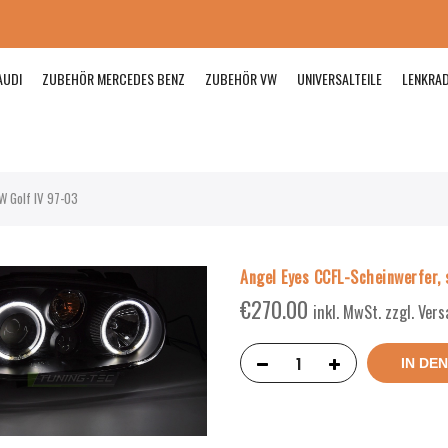
AUDI
ZUBEHÖR MERCEDES BENZ
ZUBEHÖR VW
UNIVERSALTEILE
LENKRA
W Golf IV 97-03
Angel Eyes CCFL-Scheinwerfer,
€
270.00
inkl. MwSt. zzgl. Ver
IN DE